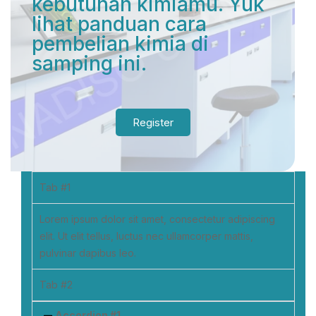
kebutuhan kimiamu. Yuk
lihat panduan cara
pembelian kimia di
samping ini.
Register
Tab #1
Lorem ipsum dolor sit amet, consectetur adipiscing
elit. Ut elit tellus, luctus nec ullamcorper mattis,
pulvinar dapibus leo.
Tab #2
Accordion #1