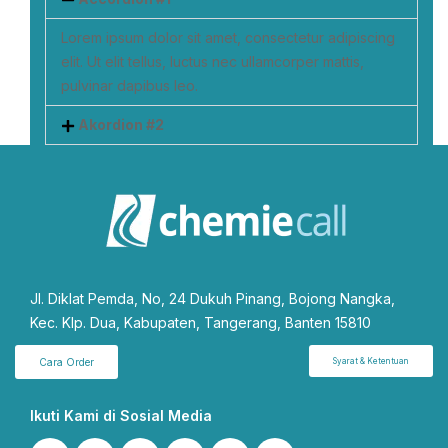
Lorem ipsum dolor sit amet, consectetur adipiscing
elit. Ut elit tellus, luctus nec ullamcorper mattis,
pulvinar dapibus leo.
Akordion #2
Jl. Diklat Pemda, No, 24 Dukuh Pinang, Bojong Nangka,
Kec. Klp. Dua, Kabupaten, Tangerang, Banten 15810
Cara Order
Syarat & Ketentuan
Ikuti Kami di Sosial Media